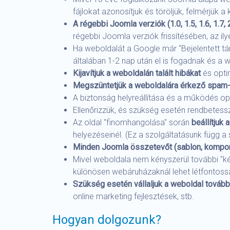
fájlokat azonosítjuk és töröljük, felmérjük
A régebbi Joomla verziók (1.0, 1.5, 1.6, 1.7, 
régebbi Joomla verziók frissítésében, az il
Ha weboldalát a Google már "Bejelentett tá
általában 1-2 nap után el is fogadnak és a w
Kijavítjuk a weboldalán talált hibákat
és opti
Megszüntetjük a weboldalára érkező spam-
A biztonság helyreállítása és a működés op
Ellenőrizzük, és szükség esetén rendbetes
Az oldal "finomhangolása" során
beállítjuk
helyezéseinél. (Ez a szolgáltatásunk függ a 
Minden Joomla összetevőt (sablon, komponen
Mivel weboldala nem kényszerül további "ké
különösen webáruházaknál lehet létfontoss
Szükség esetén vállaljuk a weboldal további
online marketing fejlesztések, stb.
Hogyan dolgozunk?