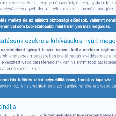
a hackerek körében is eléggé népszerűek, és elég gyakoriak - 
ésével és egyéb illegális célokra való felhasználásával járó f
lés mellett és az ajánlott biztonsági előírások, valamint néhá
semmivel sem kockázatosabb, mint bármilyen más megoldás.
tatásunk ezekre a kihívásokra nyújt mego
zakértelmet igényel, hiszen ismerni kell a rendszer sajátoss
kerek lehetséges módszereiben is a támadás kivédésére és a hely
észített weboldal referenciánk van, valamint több tucat sikeres 
 a rendelkezésünkre áll.
ldala feltörés utáni helyreállításában, forduljon tapasztalt
 nevünkhöz. A helyreállított és biztonságilag rendbe tett webolda
ínálja
boldalak fejlesztésével,
feltört weboldalát teljeskörűen helyreállí