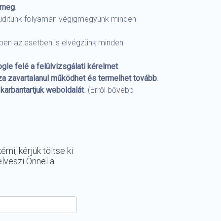
k meg
.
i auditunk folyamán végigmegyünk minden
bben az esetben is elvégzünk minden
ogle felé a felülvizsgálati kérelmet
.
a zavartalanul működhet és termelhet tovább
.
karbantartjuk weboldalát
. (Erről bővebb
ni, kérjük töltse ki
lveszi Önnel a