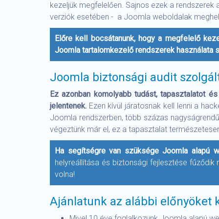
kezeljük megfelelően. Sajnos ezek a rendszerek 
verziók esetében - a Joomla weboldalak meghekkel
Előre kell bocsátanunk, hogy a megfelelő keze
Joomla tartalomkezelő rendszerek használata 
Joomla biztonsági audit szolgál
Ez azonban komolyabb tudást, tapasztalatot és s
jelentenek.
Ezen kívül járatosnak kell lenni a hac
Joomla rendszerben, több százas nagyságrendű elk
végeztünk már el, ez a tapasztalat természetesen
Ha segítségre van szüksége Joomla alapú webo
helyreállítása és biztonsági fejlesztése fűződik
volna!
Ajánlatunk az alábbi előnyöket k
Mivel 10 éve foglalkozunk Joomla alapú we