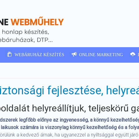
WEBÁRUHÁZ KÉSZÍTÉS
ONLINE MARKETING
tonsági fejlesztése, helyreá
ldalát helyreállítjuk, teljeskörű g
endszerek legfőbb előnye az ingyenesség, a könnyű kezelhetős
a laikusok számára is viszonylag könnyű kezelhetőség és a foly
 örülünk a kedvező árnak, ha ugyanezzel a nyíltsággal együtt já