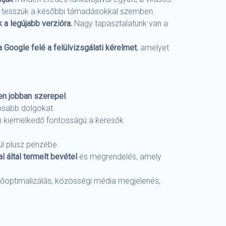
lóvá tesszük a későbbi támadásokkal szemben.
ük a legújabb verzióra.
Nagy tapasztalatunk van a
a Google felé a felülvizsgálati kérelmet
, amelyet
en jobban szerepel
.
osabb dolgokat.
n kiemelkedő fontosságú a keresők
ül plusz pénzébe.
 által termelt bevétel
és megrendelés, amely
esőoptimalizálás, közösségi média megjelenés,