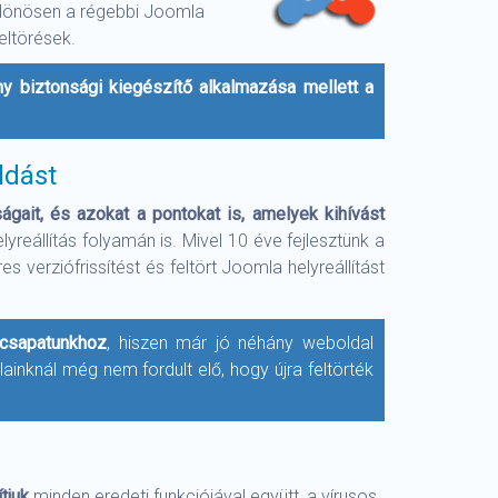
különösen a régebbi Joomla
eltörések.
ny biztonsági kiegészítő alkalmazása mellett a
ldást
ágait, és azokat a pontokat is, amelyek kihívást
reállítás folyamán is. Mivel 10 éve fejlesztünk a
verziófrissítést és feltört Joomla helyreállítást
 csapatunkhoz
, hiszen már jó néhány weboldal
lainknál még nem fordult elő, hogy újra feltörték
tjuk
minden eredeti funkciójával együtt, a vírusos