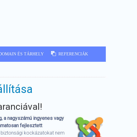
DOMAIN ÉS TÁRHELY
REFERENCIÁK
llítása
aranciával!
ég, a nagyszámú ingyenes vagy
amatosan fejlesztett
ró biztonsági kockázatokat nem