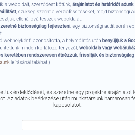
ük a weboldalt, szerződést kötünk,
árajánlatot és határidőt adun
állítást
, szükség szerint a verziófrissítéseket, majd biztonság
sztjük, ellenállóvá tesszük weboldalát.
zeretné biztonságilag fejleszteni
, egy biztonsági audit során e
t.
 webhelyként" azonosította, a helyreállítás után
benyújtjuk a Go
züntettünk minden korlátozó tényezőt,
weboldala vagy webáruház
s keretében rendszeresen átnézzük, frissítjük és biztonságilag 
ásunk
leírásánál találhat.)
ttük érdeklődését, és szeretne egy projektre árajánlatot kér
apot. Az adatok beérkezése után munkatársunk hamarosan fe
kapcsolatot.