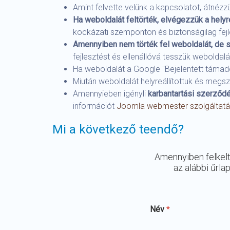
Amint felvette velünk a kapcsolatot, átnézz
Ha weboldalát feltörték, elvégezzük a helyre
kockázati szemponton és biztonságilag fejle
Amennyiben nem törték fel weboldalát, de s
fejlesztést és ellenállóvá tesszük weboldalá
Ha weboldalát a Google "Bejelentett támadó
Miután weboldalát helyreállítottuk és megs
Amennyieben igényli
karbantartási szerződé
információt
Joomla webmester szolgáltat
Mi a következő teendő?
Amennyiben felkelte
az alábbi űrl
Név
*