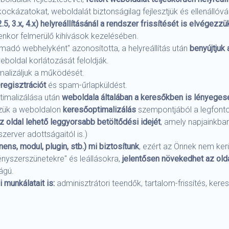
 a kockázatokat, weboldalát biztonságilag fejlesztjük és ellenál
2.5, 3.x, 4.x) helyreállításánál a rendszer frissítését is elvégezz
yenkor felmerülő kihívások kezelésében.
madó webhelyként" azonosította, a helyreállítás után
benyújtjuk 
eboldal korlátozását feloldják.
malizáljuk a működését.
regisztrációt
és spam-űrlapküldést.
timalizálása után
weboldala általában a keresőkben is lényeges
szük a weboldalon
keresőoptimalizálás
szempontjából a legfont
 az oldal lehető leggyorsabb betöltődési idejét
, amely napjainkba
szerver adottságaitól is.)
s, modul, plugin, stb.) mi biztosítunk
, ezért az Önnek nem ker
nyszerszünetekre" és leállásokra,
jelentősen növekedhet az oldal
ágú.
 munkálatait is:
adminisztrátori teendők, tartalom-frissítés, ker