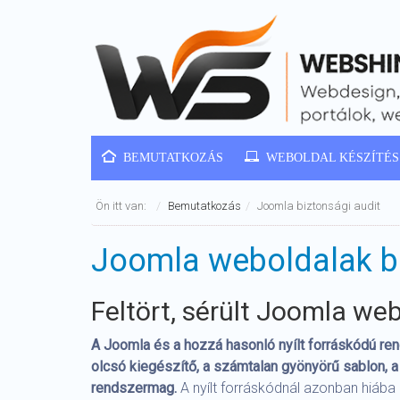
BEMUTATKOZÁS
WEBOLDAL KÉSZÍTÉS
Ön itt van:
Bemutatkozás
Joomla biztonsági audit
Joomla weboldalak biz
Feltört, sérült Joomla webo
A Joomla és a hozzá hasonló nyílt forráskódú r
olcsó kiegészítő, a számtalan gyönyörű sablon, 
rendszermag.
A nyílt forráskódnál azonban hiába